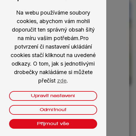
Na webu používáme soubory
cookies, abychom vám mohli
doporučit ten správný obsah šitý
na míru vašim potřebám.Pro
potvrzení či nastavení ukládání
cookies stačí kliknout na uvedené
odkazy. O tom, jak s jednotlivými
drobečky nakládáme si můžete
přečíst
zde
.
Upravit nastavení
AGRISEM STRIPCAT II 8R75
2019
Odmítnout
Rok výroby:
750 000,- Kč bez DPH
Cena:
Přijmout vše
Více informací