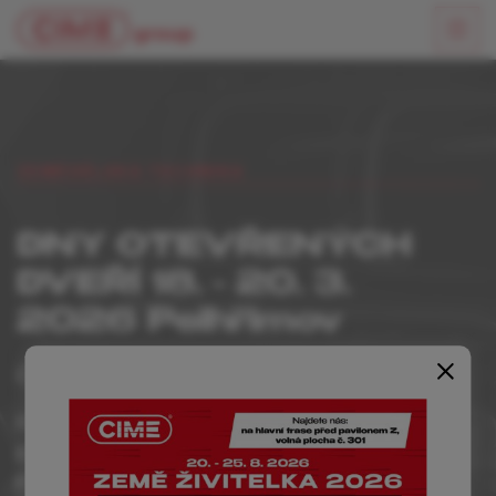
ZEMĚDĚLSKÁ TECHNIKA
DNY OTEVŘENÝCH
DVEŘÍ 18. - 20. 3.
2026 Pelhřimov
Článek vložen dne: 03. 03. 2026
Přijďte na dny otevřených dveří do naší
pobočky v Pelhřimově a zažijte zajímavý
program plný informací i příjemné atmosféry.