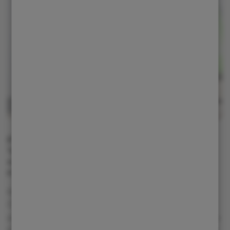
FIRSTGREEN Industries roste.
Výroba se přesunula do Kladna a
chystají se elektrické pásové
nakladače
03. 03. 2026
Česká společnost FIRSTGREEN Industries dál
potvrzuje, že elektrické stavební stroje nejsou hudbou