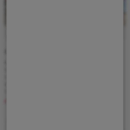
Země Živitelka 2026
03. 03. 2026
Vážení zákazníci, srdečně Vás zveme k návštěvě
našeho stánku na výstavě Země Živitelka 2026, která
se uskuteční ve dnech 20.–25. srpna 2026 na
Výstavišti v Českých Budějovicích.
Číst více