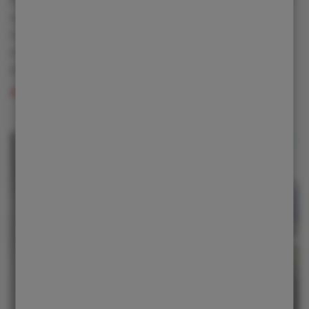
budoucnosti, ale realitou dneška. Firma nově otevřela
výrazně větší výrobní halu v Kladně a zároveň
naznačila další směr vývoje — vedle elektrických
smykových nakladačů chce vyrábět také elektrické
pásové nakladače.
Číst více