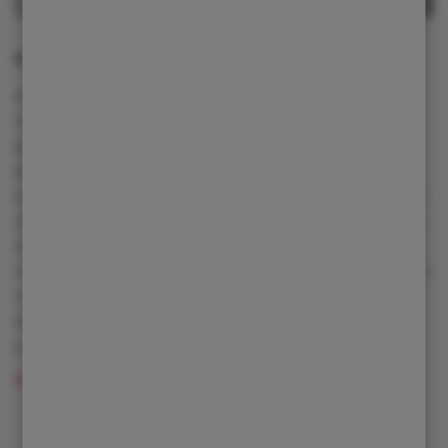
Moderní stroje a mladá generace
03. 03. 2026
Slova v titulku celkem přesně charakterizují v pořadí
již páté dny otevřených dveří společnosti Cime v
jihočeském Veselíčku. Moderní technika přilákala do
tohoto střediska desítky mladých lidí z oboru, ať už ze
SOŠ a SOU Milevsko, či bašt středního zemědělského
školství v Písku a Táboře. Společně s ostatními
návštěvníky si mohli prohlédnout nejen velké množství
vyspělé zemědělské, komunální, lesní či zahradní
techniky renomovaných značek, ale i moderní
prostory a servisní zázemí.
Číst více