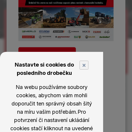
Země Živitelka 2026
×
Nastavte si cookies do
posledního drobečku
Na webu používáme soubory
cookies, abychom vám mohli
doporučit ten správný obsah šitý
DNY
OTEVŘENÝCH DVEŘÍ Pelhřimov
na míru vašim potřebám.Pro
potvrzení či nastavení ukládání
Termín:
18. - 20. 3. 2026
cookies stačí kliknout na uvedené