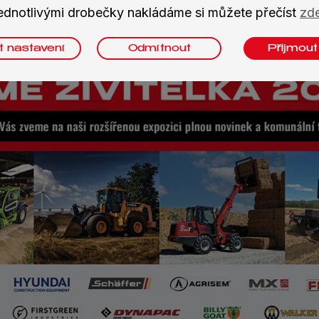
ednotlivými drobečky nakládáme si můžete přečíst
zd
t nastavení
Odmítnout
Přijmout
FIRSTGREEN Industries roste.
Výroba se přesunula do Kladna
a chystají se elektrické pásové
nakladače
08. 08. 2025
Česká společnost FIRSTGREEN Industries dál
potvrzuje, že elektrické stavební stroje nejsou