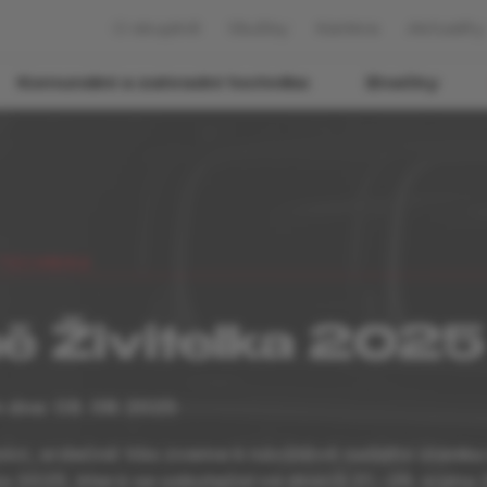
O skupině
Služby
Kariéra
Aktuality
Komunální a zahradní technika
Značky
TECHNIKA
 Živitelka 2025
 dne: 08. 08. 2025
níci, srdečně Vás zveme k návštěvě našeho stánku
a 2025, která se uskuteční ve dnech 21.–26. srpna