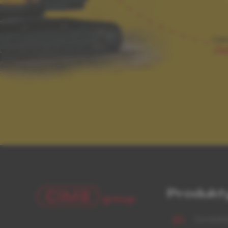
Ode
údaj
Produkt
Zeměděls