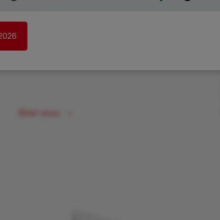
hudbou budoucnosti, ale realitou dneška. Firma
nově otevřela výrazně větší výrobní halu v
Kladně a zároveň naznačila další směr vývoje —
 2026
vedle elektrických smykových nakladačů chce
vyrábět také elektrické pásové nakladače.
Číst více