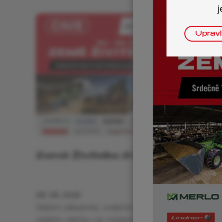
j
Upravi
Země Živitelka 2026
08. 08. 2025
Vážení zákazníci, srdečně Vás zveme k návštěvě
našeho stánku na výstavě Země Živitelka 2026,