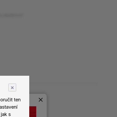
nu zkušeností
×
ručit ten
astavení
jak s