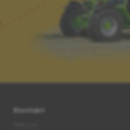
m
Kontakt
CIME, s.r.o.