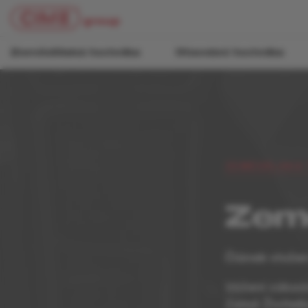
Zemědělská technika
Stavební technika
ZEMĚDĚLSKÁ 
Země
Článek vložen
Vážení zákaz
Země Živitelk