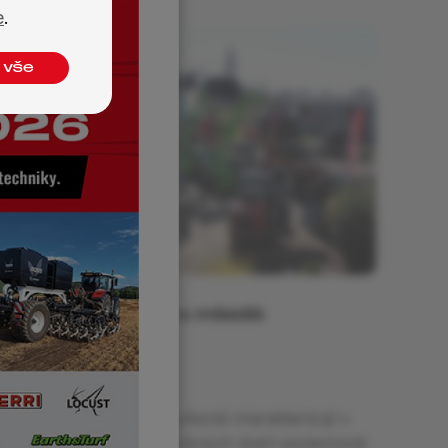
e
.
 vše
Moderní stroje a mladá
generace
08. 08. 2025
Slova v titulku celkem přesně charakterizují v
pořadí již páté dny otevřených dveří společnosti