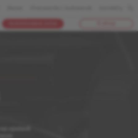
Bazar
Pneuservis / Autoservis
Kontakty
Autorizovaná zóna
E-shop
 na výstavě
 2025