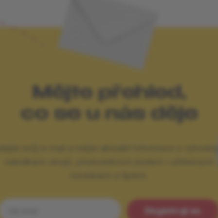
Mějte přehled,
co se u nás děje
dejte svůj e-mail a mějte aktuální informace o výhodn
nabídkách strojů, předváděcích jízdách i užitečných
novinkách a tipech.
Registruji se