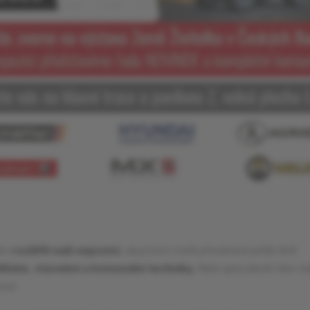
Vás
rozšířili naši expozici
, abychom mohli představit ještě širší
lské, stavební a komunální techniky.
Naši specialisté Vám r
tví.