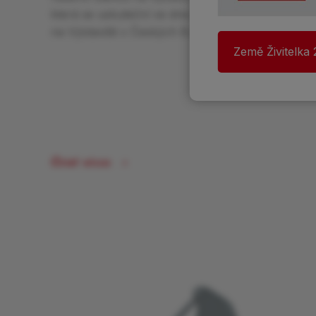
která se uskuteční ve dnech 20.–25. srpna 2026
na Výstavišti v Českých Budějovicích.
Země Živitelka
Číst více