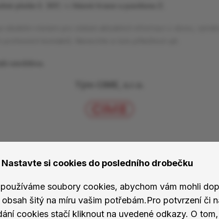
olné ploše č. 301
, na
hlavní trase u pavilonu Z.
e ideálním místem pro získání aktuálních informací z oboru, výmě
profesních kontaktů. Nenechte si tuto příležitost ujít.
ši návštěvu.
Tým CIME, s.r.o.
Nastavte si cookies do posledního drobečku
používáme soubory cookies, abychom vám mohli dopo
téma
 obsah šitý na míru vašim potřebám.Pro potvrzení či n
dání cookies stačí kliknout na uvedené odkazy. O tom, 