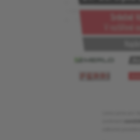
Letos jsme pro 
sortiment
zemědě
odborné poradens