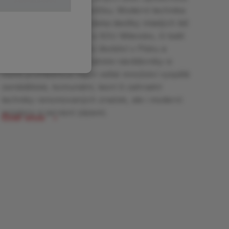
Cime v jihočeském Veselíčku. Moderní technika
přilákala do tohoto střediska desítky mladých lidí
z oboru, ať už ze SOŠ a SOU Milevsko, či bašt
středního zemědělského školství v Písku a
Táboře. Společně s ostatními návštěvníky si
mohli prohlédnout nejen velké množství vyspělé
zemědělské, komunální, lesní či zahradní
techniky renomovaných značek, ale i moderní
prostory a servisní zázemí.
Číst více