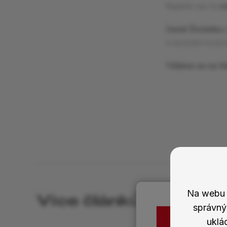
Najdete nás na
v
Země Živitelka
j
a navázání nových 
T
ěšíme se na Va
Na webu 
Více článků na toto 
správný
uklá