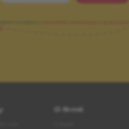
sláním souhlasím s
obchodními podmínkami a zpracování
ů.
y
O firmě
ké stroje
O skupině