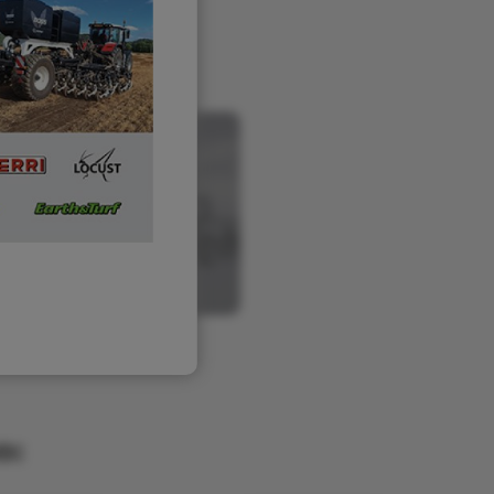
zar
e: