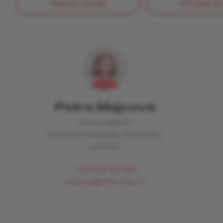
Servis strojů
Prodej str
Petra Majcová
Účetní oddělení
Obchodní referentka, fakturantka,
pokladní
+420 608 416 098
majcova@cime-bau.cz