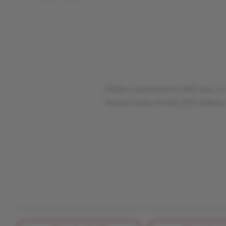
Vítejte u společnosti CIME-bau, s.r
Historii máme od roku 2012 Sídlíme