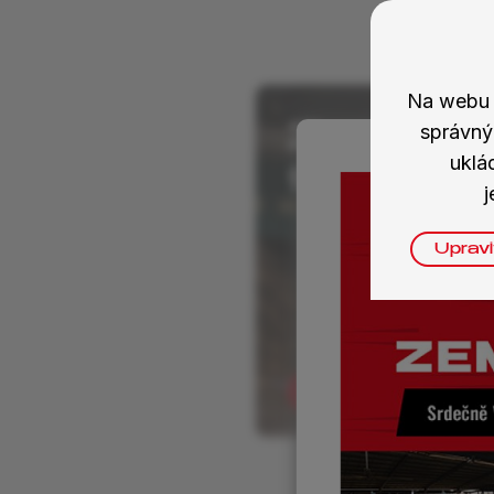
Na webu 
správný
Zeměděl
uklá
technika
j
Upravi
Navštívit