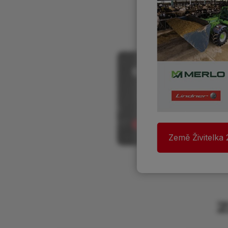
Servis
Země Živitelka
Z