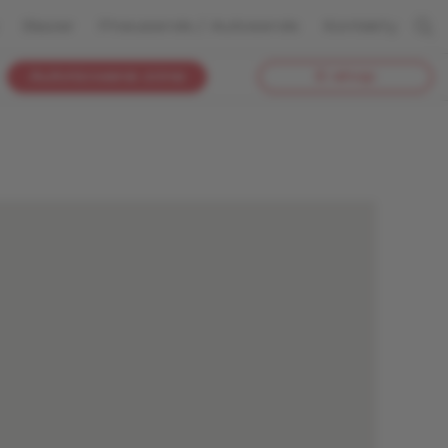
Bazar
Pneuservis / Autoservis
Kontakty
Autorizovaná zóna
E-shop