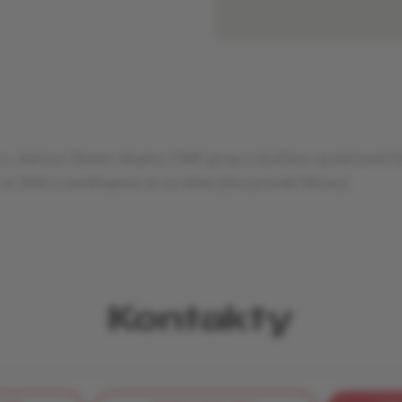
.o., která je členem skupiny CIME group a dceřinou společností fi
 ve Zlíně a zaměřujeme se na oblast jihovýchodní Moravy.
Kontakty