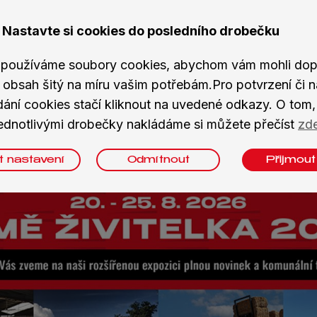
Nastavte si cookies do posledního drobečku
používáme soubory cookies, abychom vám mohli dopo
 obsah šitý na míru vašim potřebám.Pro potvrzení či n
ská
Stavební
dání cookies stačí kliknout na uvedené odkazy. O tom, 
ednotlivými drobečky nakládáme si můžete přečíst
zd
t nastavení
Odmítnout
Přijmout
Navštívit