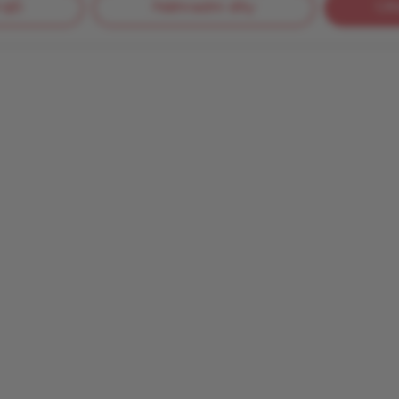
ojů
Náhradní díly
Úč