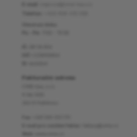
E-mail:
majcova@cime-bau.cz
Telefon:
+420 608 416 098
Otevírací doba
Po - Pá:
7:00 - 15:30
IČ:
281 56 854
DIČ:
CZ28156854
ID:
du2d2e4
Fakturační adresa
CIME-bau, s.r.o
K Silu 1426
393 01 Pelhřimov
Fax:
+420 565 323 170
E-mail pro zasílání faktur:
faktury@cime.cz
Web:
www.cime.cz