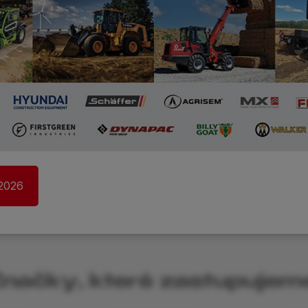
Ostatní služby
Náhradní díly
Ba
 2026
načky, které zastupujem