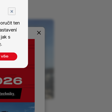
×
ručit ten
astavení
 technika
jak s
e
.
 vše