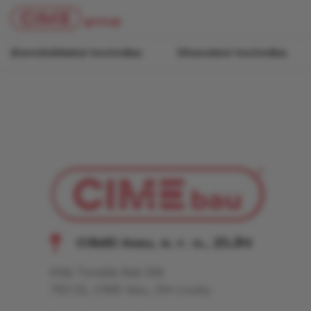
Zemědělská technika
Stavební technika
CIME-bau, s. r. o., ZLÍN
třída Tomáše Bati 258
763 02, CIME-bau, Zlín-Louky