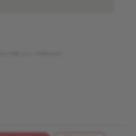
rmy CIME, s.r.o. v Pelhřimově.