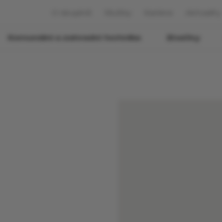
O skupině
Služby
Kariéra
Aktuality
Komunální a zahradní technika
Značky