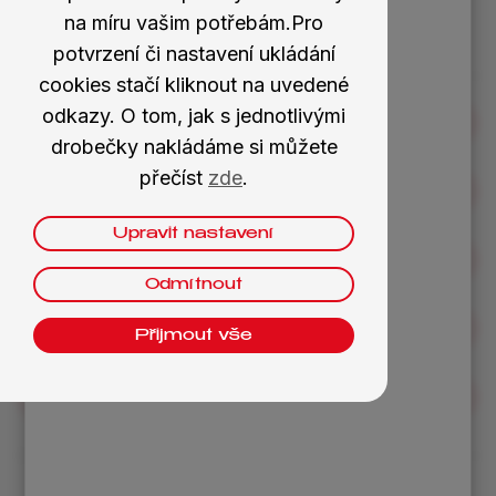
na míru vašim potřebám.Pro
Kontakty
potvrzení či nastavení ukládání
cookies stačí kliknout na uvedené
odkazy. O tom, jak s jednotlivými
Prodej strojů
drobečky nakládáme si můžete
přečíst
zde
.
Servis strojů
Upravit nastavení
Prodejna zahradní techniky
Odmítnout
Účetní oddělení
Přijmout vše
Zobrazit vše